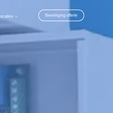
Beveiliging offerte
ocaties