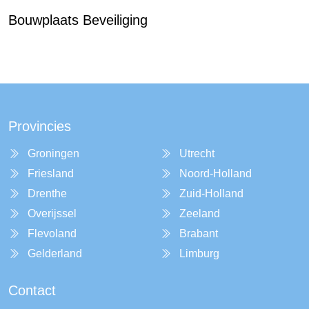
Bouwplaats Beveiliging
Provincies
Groningen
Utrecht
Friesland
Noord-Holland
Drenthe
Zuid-Holland
Overijssel
Zeeland
Flevoland
Brabant
Gelderland
Limburg
Contact