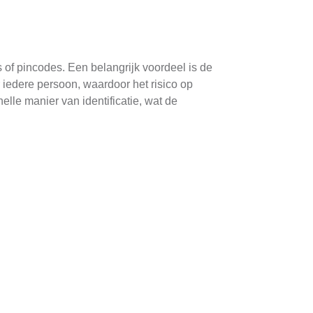
 of pincodes. Een belangrijk voordeel is de
 iedere persoon, waardoor het risico op
elle manier van identificatie, wat de
erheidsgebouwen en educatieve instellingen.
universiteiten gezichtserkenningssystemen
bruikt om patiëntengegevens veilig te bewaren
st bekende methodes zijn vingerafdrukken,
canners zijn betrouwbaar en relatief goedkoop,