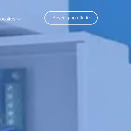
Beveiliging offerte
ocaties