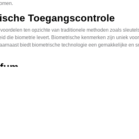
komen.
rische Toegangscontrole
oordelen ten opzichte van traditionele methoden zoals sleutels
d die biometrie levert. Biometrische kenmerken zijn uniek voor
 Daarnaast biedt biometrische technologie een gemakkelijke en sn
ffum
trole toegepast in diverse sectoren, waaronder bedrijven, ov
fdrukscanners om toegang tot hun kantoren te regelen, terwijl 
identificeren. Ook in de zorgsector wordt deze technologie ge
metrische Toegangscontrole
eën die in toegangscontrolesystemen worden toegepast. De mee
Elke techniek heeft zijn eigen voor- en nadelen. Vingerafdruks