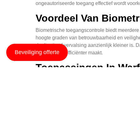
ongeautoriseerde toegang effectief wordt voor
Voordeel Van Biomet
Biometrische toegangscontrole biedt meerdere v
hoogte graden van betrouwbaarheid en veilighei
duplicatie of vervalsing aanzienlijk kleiner is.
Beveiliging offerte
werkstromen efficiënter maakt.
Toepassingen In War
In Leeeuwarden wordt biometrische toegangscon
Bijvoorbeeld, bedrijven gebruiken vaak vingera
implementeren om studenten en medewerkers te 
en ongeautoriseerde toegang te voorkomen.
Technologieën In Bio
Er zijn verschillende biometrische technologi
gezichtserkenningssoftware en netvlies-scans. 